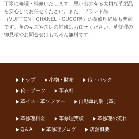
丁寧に修理・補修いたします。思い出の有る大切な革製品
を安心してお任せください。また、ブランド品
（VUITTON・CHANEL・GUCCI等）の革修理経験も豊富
です。革のキズやスレの補修はお任せください。革修理の
御見積やお問合せはもちろん無料です。
トップ
小物・財布
鞄・バック
靴・ブーツ
革衣料
革イス・革ソファー
自動車内装（革）
革修理料金
革修理実績
革修理の流れ
Q＆A
革修理ブログ
店舗概要