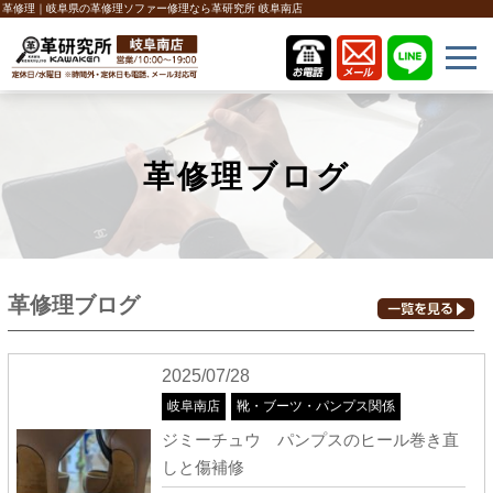
革修理｜岐阜県の革修理ソファー修理なら革研究所 岐阜南店
革修理ブログ
革修理ブログ
2025/07/28
岐阜南店
靴・ブーツ・パンプス関係
ジミーチュウ パンプスのヒール巻き直
しと傷補修