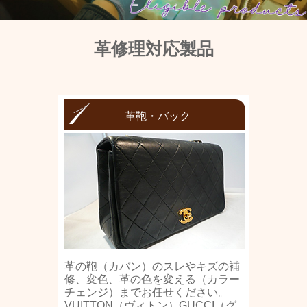
革修理対応製品
革鞄・バック
革の鞄（カバン）のスレやキズの補
修、変色、革の色を変える（カラー
チェンジ）までお任せください。
VUITTON（ヴィトン）GUCCI（グ