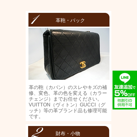
革鞄・バック
革の鞄（カバン）のスレやキズの補
修、変色、革の色を変える（カラー
チェンジ）までお任せください。
VUITTON（ヴィトン）GUCCI（グ
ッチ）等の革ブランド品も修理可能
です。
財布・小物