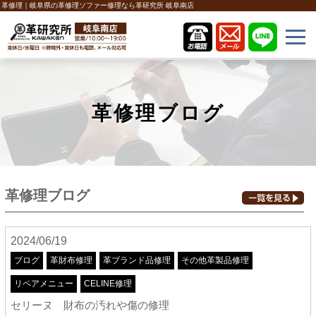
革修理｜岐阜県の革修理ソファー修理なら革研究所 岐阜南店
革修理ブログ
革修理ブログ
2024/06/19
ブログ
革財布修理
革ブランド品修理
その他革製品修理
リペアメニュー
CELINE修理
セリーヌ 財布の汚れや傷の修理