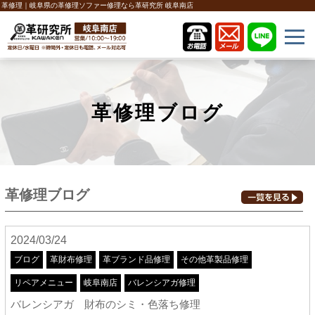
革修理｜岐阜県の革修理ソファー修理なら革研究所 岐阜南店
革修理ブログ
革修理ブログ
2024/03/24
ブログ
革財布修理
革ブランド品修理
その他革製品修理
リペアメニュー
岐阜南店
バレンシアガ修理
バレンシアガ 財布のシミ・色落ち修理