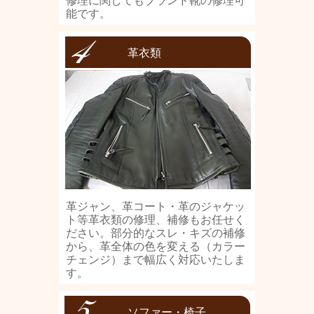
修理に関してもブランド靴の修理可
能です。
革衣類
革ジャン、革コート・革のジャケッ
ト等革衣類の修理、補修もお任せく
ださい。部分的なスレ・キズの補修
から、革全体の色を変える（カラー
チェンジ）まで幅広く対応いたしま
す。
ソファー・椅子