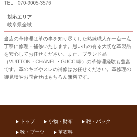
TEL 070-9005-3576
対応エリア
岐阜県全域
当店の革修理は革の事を知り尽くした熟練職人が一点一点
丁寧に修理・補修いたします。思い出の有る大切な革製品
を安心してお任せください。また、ブランド品
（VUITTON・CHANEL・GUCCI等）の革修理経験も豊富
です。革のキズやスレの補修はお任せください。革修理の
御見積やお問合せはもちろん無料です。
トップ
小物・財布
鞄・バック
靴・ブーツ
革衣料