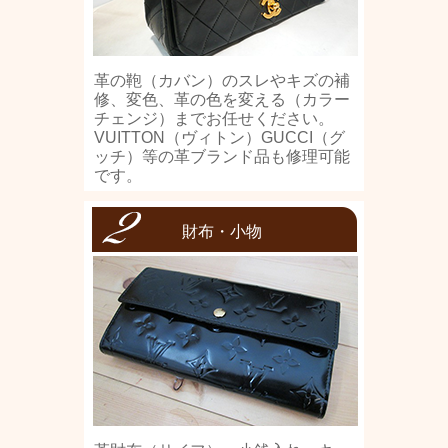
革の鞄（カバン）のスレやキズの補
修、変色、革の色を変える（カラー
チェンジ）までお任せください。
VUITTON（ヴィトン）GUCCI（グ
ッチ）等の革ブランド品も修理可能
です。
財布・小物