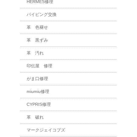
HERMES修理
パイピング交換
革 色褪せ
革 黒ずみ
革 汚れ
印伝屋 修理
がま口修理
miumiu修理
CYPRIS修理
革 破れ
マークジェイコブズ