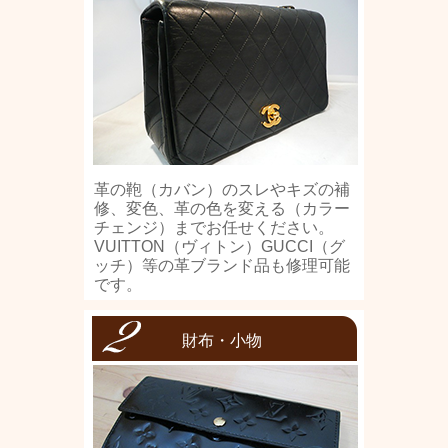
革の鞄（カバン）のスレやキズの補
修、変色、革の色を変える（カラー
チェンジ）までお任せください。
VUITTON（ヴィトン）GUCCI（グ
ッチ）等の革ブランド品も修理可能
です。
財布・小物