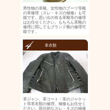
男性物の革靴、女性物のブーツ等靴
の革修理（スレ・キズの補修）も可
能です。思い出の有る革靴等の修理
はお任せください。もちろん革靴の
修理に関してもブランド靴の修理可
能です。
革衣類
革ジャン、革コート・革のジャケッ
ト等革衣類の修理、補修もお任せく
ださい。部分的なスレ・キズの補修