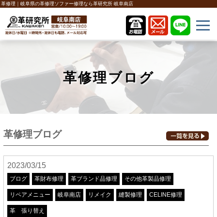
革修理｜岐阜県の革修理ソファー修理なら革研究所 岐阜南店
革修理ブログ
革修理ブログ
2023/03/15
ブログ
革財布修理
革ブランド品修理
その他革製品修理
リペアメニュー
岐阜南店
リメイク
縫製修理
CELINE修理
革 張り替え