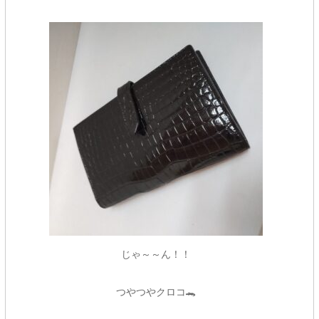
じゃ～～ん！！
つやつやクロコ🐊