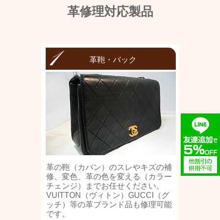
革修理対応製品
革鞄・バック
革の鞄（カバン）のスレやキズの補
修、変色、革の色を変える（カラー
チェンジ）までお任せください。
VUITTON（ヴィトン）GUCCI（グ
ッチ）等の革ブランド品も修理可能
です。