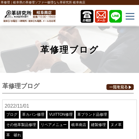
革修理｜岐阜県の革修理ソファー修理なら革研究所 岐阜南店
革修理ブログ
革修理ブログ
2022/11/01
ブログ
革カバン修理
VUITTON修理
革ブランド品修理
その他革製品修理
リペアメニュー
岐阜南店
縫製修理
ヌメ革
革 破れ