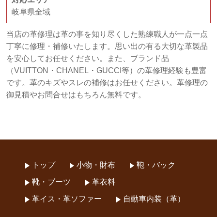
岐阜県全域
当店の革修理は革の事を知り尽くした熟練職人が一点一点
丁寧に修理・補修いたします。思い出の有る大切な革製品
を安心してお任せください。また、ブランド品
（VUITTON・CHANEL・GUCCI等）の革修理経験も豊富
です。革のキズやスレの補修はお任せください。革修理の
御見積やお問合せはもちろん無料です。
トップ
小物・財布
鞄・バック
靴・ブーツ
革衣料
革イス・革ソファー
自動車内装（革）