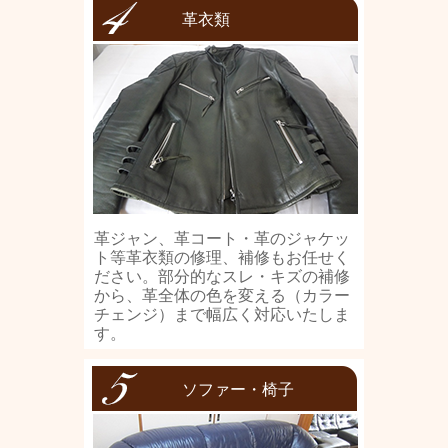
革衣類
革ジャン、革コート・革のジャケッ
ト等革衣類の修理、補修もお任せく
ださい。部分的なスレ・キズの補修
から、革全体の色を変える（カラー
チェンジ）まで幅広く対応いたしま
す。
ソファー・椅子