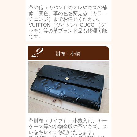
革の鞄（カバン）のスレやキズの補
修、変色、革の色を変える（カラー
チェンジ）までお任せください。
VUITTON（ヴィトン）GUCCI（グ
ッチ）等の革ブランド品も修理可能
です。
財布・小物
革財布（サイフ）、小銭入れ、キー
ケース等の小物全般の革のキズ、ス
レをキレイに修理いたします。