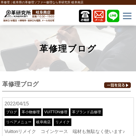
革修理｜岐阜県の革修理ソファー修理なら革研究所 岐阜南店
革修理ブログ
革修理ブログ
2022/04/15
ブログ
革小物修理
VUITTON修理
革ブランド品修理
リペアメニュー
岐阜南店
リメイク
Vuittonリメイク コインケース 端材も無駄なく使います♪