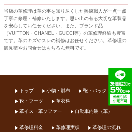
当店の革修理は革の事を知り尽くした熟練職人が一点一点
丁寧に修理・補修いたします。思い出の有る大切な革製品
を安心してお任せください。また、ブランド品
（VUITTON・CHANEL・GUCCI等）の革修理経験も豊富
です。革のキズやスレの補修はお任せください。革修理の
御見積やお問合せはもちろん無料です。
トップ
小物・財布
鞄・バック
靴・ブーツ
革衣料
革イス・革ソファー
自動車内装（革）
革修理料金
革修理実績
革修理の流れ