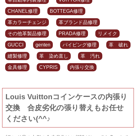
CHANEL修理
BOTTEGA修理
革カラーチェンジ
革ブランド品修理
その他革製品修理
PRADA修理
リメイク
GUCCI
genten
パイピング修理
革 破れ
縫製修理
革 染め直し
革 汚れ
金具修理
CYPRIS
内張り交換
Louis Vuittonコインケースの内張り
交換 合皮劣化の張り替えもお任せ
ください(^^♪