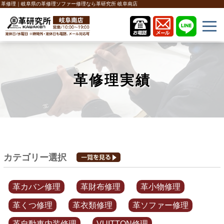
革修理｜岐阜県の革修理ソファー修理なら革研究所 岐阜南店
革修理実績
カテゴリー選択
革カバン修理
革財布修理
革小物修理
革くつ修理
革衣類修理
革ソファー修理
革自動車内装修理
VUITTON修理