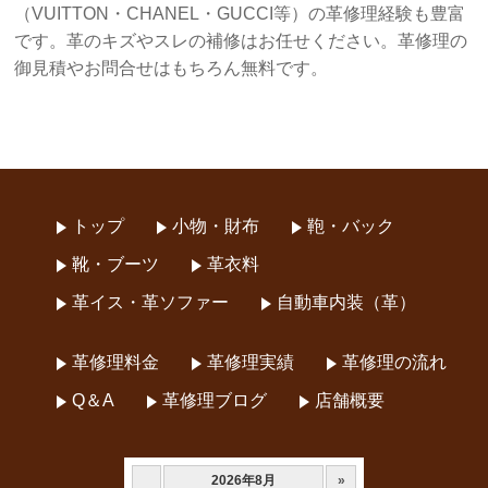
（VUITTON・CHANEL・GUCCI等）の革修理経験も豊富
です。革のキズやスレの補修はお任せください。革修理の
御見積やお問合せはもちろん無料です。
トップ
小物・財布
鞄・バック
靴・ブーツ
革衣料
革イス・革ソファー
自動車内装（革）
革修理料金
革修理実績
革修理の流れ
Q＆A
革修理ブログ
店舗概要