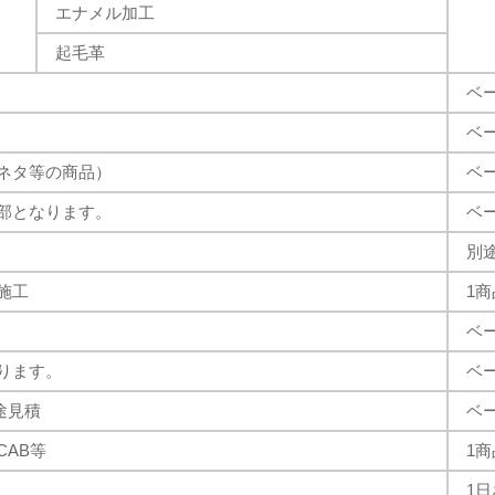
エナメル加工
起毛革
ベ
ベ
ネタ等の商品）
ベ
部となります。
ベ
別
施工
1商
ベ
ります。
ベ
途見積
ベ
AB等
1商
1日