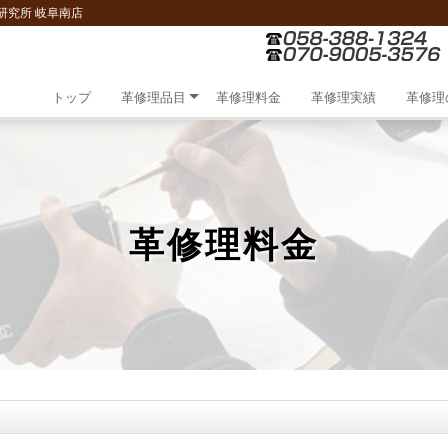
研究所 岐阜南店
トップ
革修理品目
革修理料金
革修理実績
革修理
革修理料金