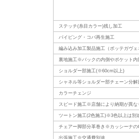
ステッチ(糸目カラー)残し加工
パイピング・コバ再生施工
編み込み加工製品施工（ボッテガヴェ
裏地施工※バックの内側やポケット内
ショルダー部施工(※60cm以上)
シャネル等ショルダー部チェーン分解
カラーチェンジ
スピード施工※店舗により納期が異な
ツートン施工(2色施工)※3色以上は別
チェアー脚部分革巻き※カッシーナのC
出張施工※交通費別途